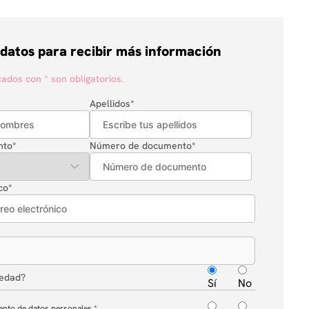
 datos para recibir más información
dos con * son obligatorios.
Apellidos
*
nto
*
Número de documento
*
co
*
 edad?
Sí
No
ento de datos personales.
*