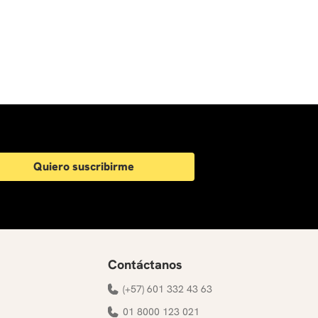
s que se desean potenciar. También es clave considerar la
ue el curso no solo complemente su formación, sino que
Quiero suscribirme
Contáctanos
(+57) 601 332 43 63
01 8000 123 021