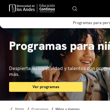
Programas para per
Programas para ni
Despierta su creatividad y talentos con progr
más.
Ver programas
programas
niños y jóvenes