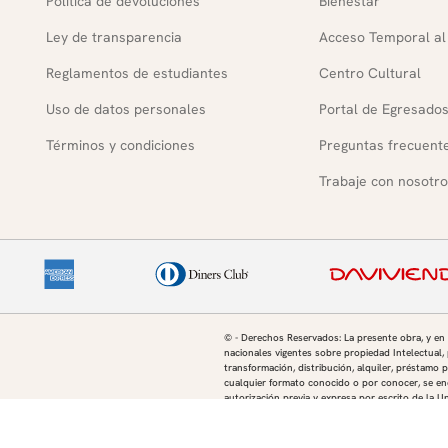
Política de devoluciones
Bienestar
Ley de transparencia
Acceso Temporal al
Reglamentos de estudiantes
Centro Cultural
Uso de datos personales
Portal de Egresado
Términos y condiciones
Preguntas frecuent
Trabaje con nosotro
© - Derechos Reservados: La presente obra, y en
nacionales vigentes sobre propiedad Intelectual, 
transformación, distribución, alquiler, préstamo p
cualquier formato conocido o por conocer, se enc
autorización previa y expresa por escrito de la U