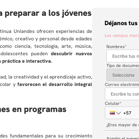
 preparar a los jóvenes
Déjanos tus
tinua Uniandes ofrecen experiencias de
Los campos marca
démico, creativo y personal desde edades
mo ciencia, tecnología, arte, música,
Nombres
*
 adolescentes pueden
descubrir nuevos
práctica e interactiva.
Tipo de docume
d, la creatividad y el aprendizaje activo,
colar y
favorecen el desarrollo integral
Correo electróni
Celular
*
enes en programas
¿Eres mayor de
ades fundamentales para su crecimiento
Acepto el
tratami