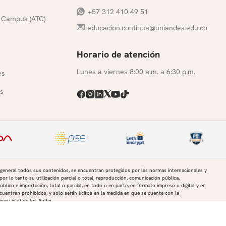
+57 312 410 49 51
 Campus (ATC)
educacion.continua@uniandes.edu.co
Horario de atención
s
Lunes a viernes 8:00 a.m. a 6:30 p.m.
es
s
 general todos sus contenidos, se encuentran protegidos por las normas internacionales y
por lo tanto su utilización parcial o total, reproducción, comunicación pública,
úblico e importación, total o parcial, en todo o en parte, en formato impreso o digital y en
uentran prohibidos, y solo serán lícitos en la medida en que se cuente con la
niversidad de los Andes.