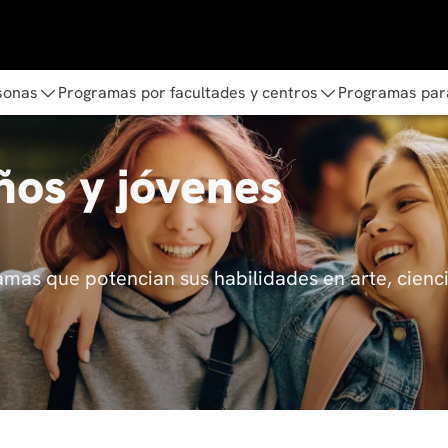
sonas
Programas por facultades y centros
Programas par
ños y jóvenes
amas que potencian sus habilidades en arte, cienci