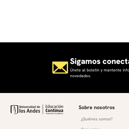
académicos y personales.
Para elegir el mejor curso para niños o jóvenes, es impo
metodología del programa, los objetivos de aprendizaj
también motive su curiosidad y disfrute por aprender.
Sigamos conect
Únete al boletín y mantente in
novedades.
Sobre nosotros
¿Quiénes somos?