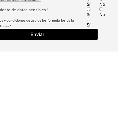
Sí
No
iento de datos sensibles.*
Sí
No
os y condiciones de uso de los formularios de la
Sí
 Andes.
*
Enviar