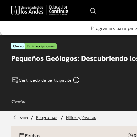
Programas para per
Curso
En inscripciones
Pequeños Geólogos: Descubriendo los
Certificado de participación
Ciencias
programas
niños y jóvenes
Fechas
D