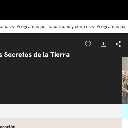
sonas
Programas por facultades y centros
Programas par
 Secretos de la Tierra
uración