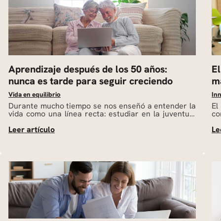
Aprendizaje después de los 50 años:
El
nunca es tarde para seguir creciendo
m
Vida en equilibrio
Inn
Durante mucho tiempo se nos enseñó a entender la
El
vida como una línea recta: estudiar en la juventud,
co
trabajar en la adultez y descansar en la vejez. Sin
en
embargo, la realidad de hoy revela una verdad muy
pi
distinta. Cada vez más personas llegan a esta etapa
di
con la sensación de que aún quedan preguntas por
ne
[…]
ac
de