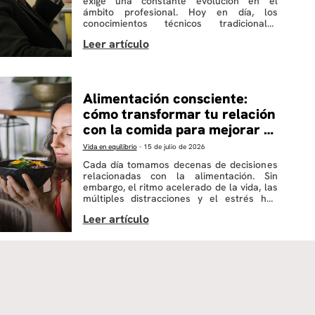
exige una constante evolución en el
ámbito profesional. Hoy en día, los
conocimientos técnicos tradicionales
pierden vigencia con rapidez,
transformando las dinámicas laborales.
Ante este panorama, surge la necesidad
de ir más allá de la experiencia acumulada
y la formación estática. La clave para
destacar y mantenerse vigente radica […]
Alimentación consciente:
cómo transformar tu relación
con la comida para mejorar tu
bienestar
Vida en equilibrio
-
15 de julio de 2026
Cada día tomamos decenas de decisiones
relacionadas con la alimentación. Sin
embargo, el ritmo acelerado de la vida, las
múltiples distracciones y el estrés han
hecho que muchas veces comamos de
forma automática, sin prestar atención a
lo que realmente necesita nuestro cuerpo.
Como resultado, es frecuente confundir el
hambre física con el hambre emocional,
[…]