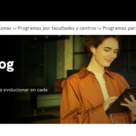
sonas
Programas por facultades y centros
Programas par
log
a evolucionar en cada