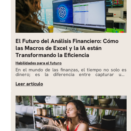
El Futuro del Análisis Financiero: Cómo
las Macros de Excel y la IA están
Transformando la Eficiencia
Habilidades para el futuro
En el mundo de las finanzas, el tiempo no solo es
dinero; es la diferencia entre capturar una
oportunidad de mercado o llegar tarde a ella.
Tradicionalmente, los analistas financieros pasaban
hasta el 70% de su tiempo limpiando datos,
consolidando informes y arrastrando fórmulas en
hojas de cálculo gigantescas. Hoy, la combinación de
un clásico […]