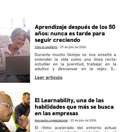
Aprendizaje después de los 50
años: nunca es tarde para
seguir creciendo
Vida en equilibrio
-
29 de julio de 2026
Durante mucho tiempo se nos enseñó a
entender la vida como una línea recta:
estudiar en la juventud, trabajar en la
adultez y descansar en la vejez. Sin
embargo, la realidad de hoy revela una
verdad muy distinta. Cada vez más
personas llegan a esta etapa con la
sensación de que aún quedan preguntas
por […]
El Learnability, una de las
habilidades que más se busca
en las empresas
Innovación organizacional​
-
22 de julio de 2026
El ritmo acelerado del entorno actual