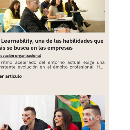
 Learnability, una de las habilidades que
ás se busca en las empresas
ovación organizacional​
 ritmo acelerado del entorno actual exige una
nstante evolución en el ámbito profesional. Hoy
 día, los conocimientos técnicos tradicionales
erden vigencia con rapidez, transformando las
námicas laborales. Ante este panorama, surge la
cesidad de ir más allá de la experiencia
umulada y la formación estática. La clave para
stacar y mantenerse vigente radica […]