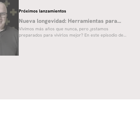
concentración y la gestión de emociones desde la
infancia hasta la adultez.
Próximos lanzamientos
Nueva longevidad: Herramientas para
vivir más
Vivimos más años que nunca, pero ¿estamos
preparados para vivirlos mejor? En este episodio de
Mood Evolución exploramos cómo la salud, el
aprendizaje continuo, las finanzas y el propósito
pueden ayudarte a construir una vida más larga,
activa y plena.