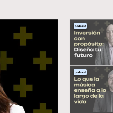
podcast
podcast