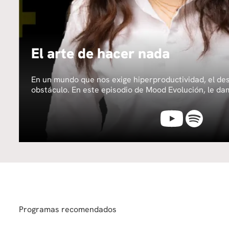
El arte de hacer nada
En un mundo que nos exige hiperproductividad, el d
obstáculo. En este episodio de Mood Evolución, le dam
descubre cómo las pausas conscientes pueden ayudart
reconectar contigo mismo y fortalecer tu bienestar.
Programas recomendados