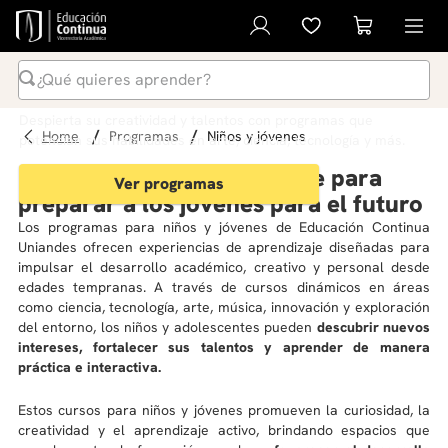
Programas para niños y
jóvenes
¿Qué quieres aprender?
Términos Más Buscados
Despierta su creatividad y talentos con programas que
programas
niños y jóvenes
potencian sus habilidades en arte, ciencia, tecnología y más.
1
.
inteligencia artificial
Experiencias de aprendizaje para
Ver programas
2
.
ia
preparar a los jóvenes para el futuro
3
.
curso
Los programas para niños y jóvenes de Educación Continua
Uniandes ofrecen experiencias de aprendizaje diseñadas para
4
.
diplomado
impulsar el desarrollo académico, creativo y personal desde
edades tempranas. A través de cursos dinámicos en áreas
5
.
global english program
como ciencia, tecnología, arte, música, innovación y exploración
6
.
inglés
del entorno, los niños y adolescentes pueden
descubrir nuevos
intereses, fortalecer sus talentos y aprender de manera
7
.
liderazgo
práctica e interactiva.
8
.
música
Estos cursos para niños y jóvenes promueven la curiosidad, la
9
.
derecho
creatividad y el aprendizaje activo, brindando espacios que