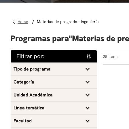
materias de pregrado - ingeniería
Programas para
Materias de pre
Filtrar por:
28
Tipo de programa
Materias de pregrado
Categoría
Curso libre o de extensión
Materias de Pregrado
Unidad Académica
Ingeniería Biomédica
Línea temática
Ingeniería de Sistemas y Computación
Análisis de datos
Facultad