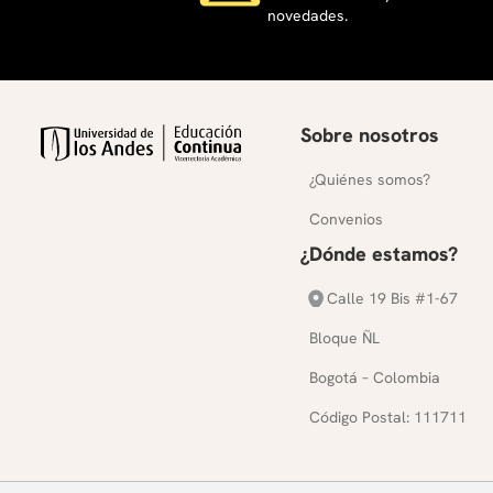
novedades.
Sobre nosotros
¿Quiénes somos?
Convenios
¿Dónde estamos?
Calle 19 Bis #1-67
Bloque ÑL
Bogotá – Colombia
Código Postal: 111711