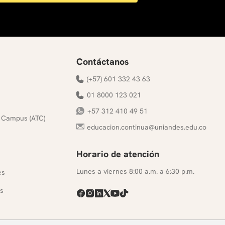
Contáctanos
(+57) 601 332 43 63
01 8000 123 021
+57 312 410 49 51
 Campus (ATC)
educacion.continua@uniandes.edu.co
Horario de atención
s
Lunes a viernes 8:00 a.m. a 6:30 p.m.
es
s