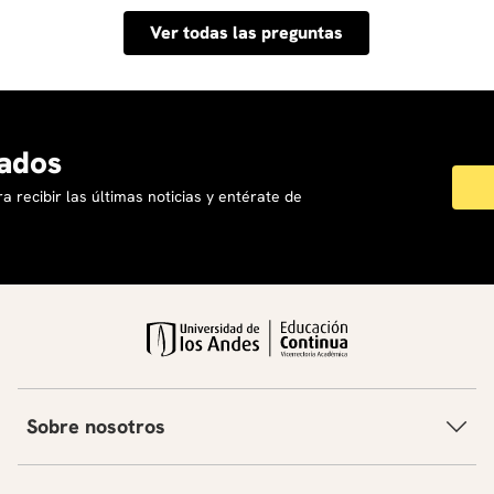
que puedes compartir en tu hoja de vida, perfil de
Además, las insignias digitales obtenidas sirven como
Ver todas las preguntas
LinkedIn o portafolio. Esta insignia es verificable en línea
respaldo verificable de los aprendizajes en entornos
y permite demostrar, de forma clara y confiable, las
laborales.
competencias que adquiriste ante empleadores, clientes
o instituciones.
ados
a recibir las últimas noticias y entérate de
Sobre nosotros