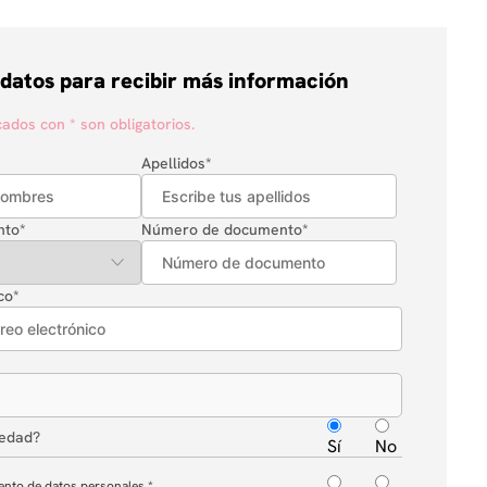
 datos para recibir más información
dos con * son obligatorios.
Apellidos
*
nto
*
Número de documento
*
co
*
 edad?
Sí
No
ento de datos personales.
*