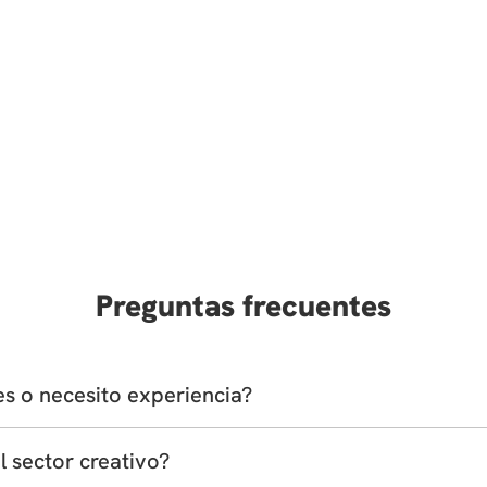
Preguntas frecuentes
es o necesito experiencia?
rsonas que quieren iniciar en áreas artísticas y hay otros 
l sector creativo?