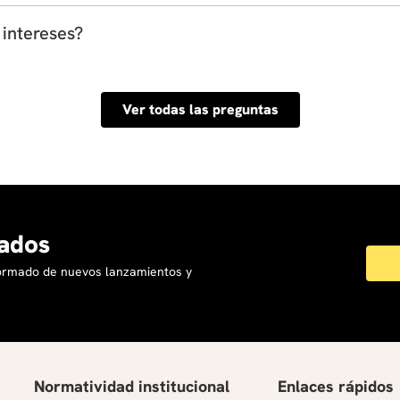
xplorar nuevas habilidades, desarrollar creatividad o comple
intereses?
o de experiencia que busques y el nivel de profundidad o práct
Ver todas las preguntas
ados
formado de nuevos lanzamientos y
Normatividad institucional
Enlaces rápidos