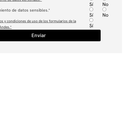
Sí
No
iento de datos sensibles.*
Sí
No
os y condiciones de uso de los formularios de la
Sí
 Andes.
*
Enviar