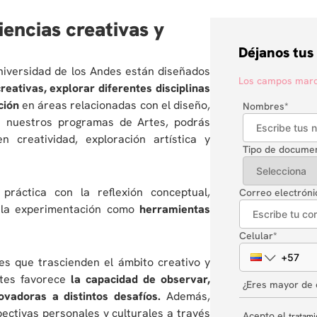
iencias creativas y
Déjanos tus
niversidad de los Andes están diseñados
Los campos marca
reativas, explorar diferentes disciplinas
ción
en áreas relacionadas con el diseño,
Nombres
*
de nuestros programas de Artes, podrás
 creatividad, exploración artística y
Tipo de docume
práctica con la reflexión conceptual,
Correo electróni
 y la experimentación como
herramientas
Celular
*
des que trascienden el ámbito creativo y
rtes favorece
la capacidad de observar,
¿Eres mayor de
ovadoras a distintos desafíos.
Además,
ctivas personales y culturales a través
Acepto el
tratami