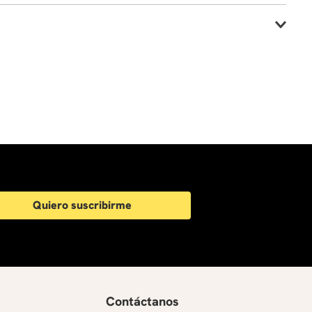
mentar su formación profesional y personal.
ica que desees desarrollar.
Quiero suscribirme
Contáctanos