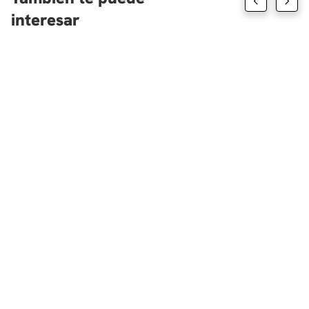
Editorial Planeta y McCann Erickson Colombia.
interesar
https://ricardopinzon.com