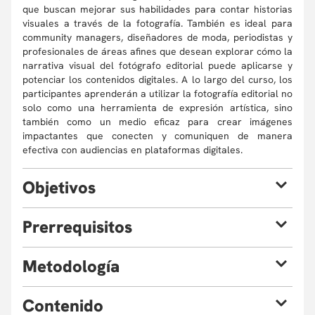
que buscan mejorar sus habilidades para contar historias
visuales a través de la fotografía. También es ideal para
community managers, diseñadores de moda, periodistas y
profesionales de áreas afines que desean explorar cómo la
narrativa visual del fotógrafo editorial puede aplicarse y
potenciar los contenidos digitales. A lo largo del curso, los
participantes aprenderán a utilizar la fotografía editorial no
solo como una herramienta de expresión artística, sino
también como un medio eficaz para crear imágenes
impactantes que conecten y comuniquen de manera
efectiva con audiencias en plataformas digitales.
O
bjetivos
Al finalizar el curso, estarás en capacidad de:
P
rerrequisitos
Desarrollar habilidades narrativas por medio del
retrato:
Conocimientos previos en fotografía.
M
etodología
Se guiará a los estudiantes en la
conceptualización de historias visuales, desde
El taller está diseñado para proporcionar una experiencia
el desarrollo de ideas hasta la planificación de
C
ontenido
de aprendizaje integral, donde la teoría se combina con la
sesiones fotográficas con un enfoque narrativo