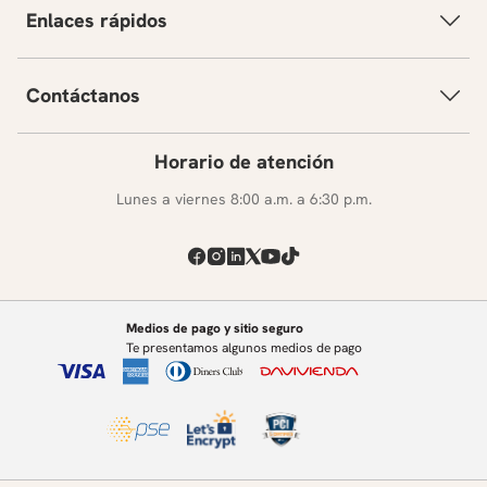
Enlaces rápidos
Verbos pronominales (reflexivos)
Verbos irregulares en presente de indicativo
También / tampoco – yo sí / yo no
Contáctanos
Adverbios de frecuencia
Recursos léxicos:
Horario de atención
Las partes del día
La fecha
Lunes a viernes 8:00 a.m. a 6:30 p.m.
Actividades habituales
Conectores de secuencia
Los números del 100 al 100.000
El transporte público en Bogotá
Módulo 4: De ciudades y barrios
Medios de pago y sitio seguro
Contenidos socioculturales:
Te presentamos algunos medios de pago
Los barrios en Bogotá
Funciones:
Describir y comparar lugares
Expresar existencia y ubicación