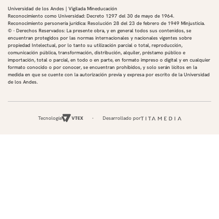
Recursos gramaticales:
Universidad de los Andes | Vigilada Mineducación
Reconocimiento como Universidad: Decreto 1297 del 30 de mayo de 1964.
Reconocimiento personería jurídica: Resolución 28 del 23 de febrero de 1949 Minjusticia.
Los géneros y números de los sustantivos:
© - Derechos Reservados: La presente obra, y en general todos sus contenidos, se
concordancia
encuentran protegidos por las normas internacionales y nacionales vigentes sobre
Algunos usos del verbo haber (hay)
propiedad Intelectual, por lo tanto su utilización parcial o total, reproducción,
comunicación pública, transformación, distribución, alquiler, préstamo público e
Los verbos estar y quedar para expresar localización
importación, total o parcial, en todo o en parte, en formato impreso o digital y en cualquier
Más interrogativos: ¿qué o cuál?
formato conocido o por conocer, se encuentran prohibidos, y solo serán lícitos en la
Cuantificadores: muy, mucho(a)(s) · adverbios y
medida en que se cuente con la autorización previa y expresa por escrito de la Universidad
de los Andes.
locuciones adverbiales
Preposiciones y adverbios de lugar
Recursos léxicos:
Tecnología
Desarrollado por
Servicios y lugares de las ciudades
Adjetivos para describir un barrio