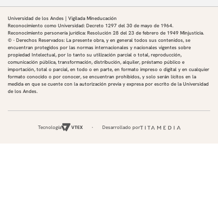
Práctica individual escrita:
Universidad de los Andes | Vigilada Mineducación
Escribir un párrafo en donde comente sobre una
Reconocimiento como Universidad: Decreto 1297 del 30 de mayo de 1964.
persona (viva) que admires.
Reconocimiento personería jurídica: Resolución 28 del 23 de febrero de 1949 Minjusticia.
© - Derechos Reservados: La presente obra, y en general todos sus contenidos, se
Práctica colectiva:
encuentran protegidos por las normas internacionales y nacionales vigentes sobre
propiedad Intelectual, por lo tanto su utilización parcial o total, reproducción,
comunicación pública, transformación, distribución, alquiler, préstamo público e
En parejas, deben buscar información sobre un
importación, total o parcial, en todo o en parte, en formato impreso o digital y en cualquier
personaje hispanoamericano sobre el que deseen
formato conocido o por conocer, se encuentran prohibidos, y solo serán lícitos en la
saber más: profesión, nacionalidad, edad, descripción
medida en que se cuente con la autorización previa y expresa por escrito de la Universidad
de los Andes.
física y de personalidad. Hacer un pequeño Podcast
de mínimo 2 minutos y subirlo a Padlet.
Módulo 3
Tecnología
Desarrollado por
Bogotá: descubriendo sus rincones
Contenidos socioculturales:
Bogotá y sus localidades
Algunos lugares icónicos en Bogotá
Recursos comunicativos:
Preguntar y dar información sobre localización
espacial