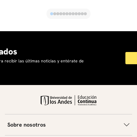
Duración:
2 horas
Contenido:
Infraestructuras críticas: Puertos y su rol en la
economía mundial.
Puntos de estrangulamiento y vulnerabilidades
geopolíticas.
Bloque 9: Seguridad portuaria y cadenas globales de
ados
suministro (II)
a recibir las últimas noticias y entérate de
Duración:
2 horas
Contenido:
Impacto del cambio climático en la seguridad
marítima.
Desafíos en la protección de las rutas comerciales
marítimas.
Bloque 10: Ciberseguridad marítima y tecnologías
disruptivas
Duración:
2 horas
Sobre nosotros
Contenido:
Riesgos de ciberseguridad en operaciones