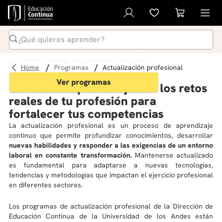
Actualización profesional
¿Qué quieres aprender?
Desarrolla habilidades clave para crecer profesionalmente en
Términos Más Buscados
un entorno laboral en constante evolución.
programas
actualización profesional
1
.
inteligencia artificial
Ver programas
Conecta el aprendizaje con los retos
2
.
ia
reales de tu profesión para
3
.
curso
fortalecer tus competencias
La actualización profesional es un proceso de aprendizaje
4
.
diplomado
continuo que permite profundizar conocimientos, desarrollar
5
.
global english program
nuevas habilidades y responder a las exigencias de un entorno
laboral en constante transformación.
Mantenerse actualizado
6
.
inglés
es fundamental para adaptarse a nuevas tecnologías,
tendencias y metodologías que impactan el ejercicio profesional
7
.
liderazgo
en diferentes sectores.
8
.
música
Los programas de actualización profesional de la Dirección de
9
.
derecho
Educación Continua de la Universidad de los Andes están