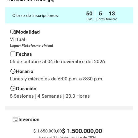
10
.
marketing
50
5
13
Cierre de inscripciones
Días
Horas
Minutos
Modalidad
Virtual
Lugar: Plataforma virtual
Fechas
05 de octubre al 04 de noviembre del 2026
Horario
Lunes y miércoles de 6:00 p.m. a 8:30 p.m.
Duración
8 Sesiones | 4 Semanas | 20.0 Horas
Inversión
$
1
.
500
.
000
,
00
$
1
.
650
.
000
,
00
Hasta el 22 de septiembre de 2026