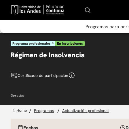
Programas para per
Programa profesionales ®
En inscripciones
Régimen de Insolvencia
Certificado de participación
Derecho
programas
actualización profesional
Fechas
D