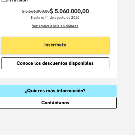
$
5
.
060
.
000
,
00
$
5
.
566
.
000
,
00
Hasta el 11 de agosto de 2026
Ver equivalencia en dólares
Inscríbete
Conoce los descuentos disponibles
¿Quieres más información?
Contáctanos