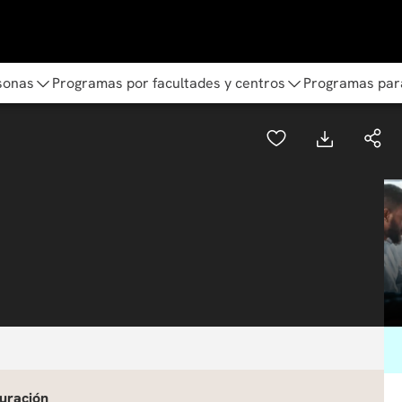
sonas
Programas por facultades y centros
Programas par
uración