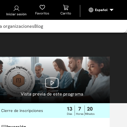
Favoritos
Iniciar sesión
a organizaciones
Blog
Vista previa de este programa
13
7
20
Cierre de inscripciones
Días
Horas
Minutos
Inversión