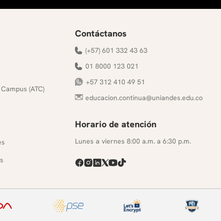
Contáctanos
(+57) 601 332 43 63
01 8000 123 021
+57 312 410 49 51
 Campus (ATC)
educacion.continua@uniandes.edu.co
Horario de atención
s
Lunes a viernes 8:00 a.m. a 6:30 p.m.
es
s