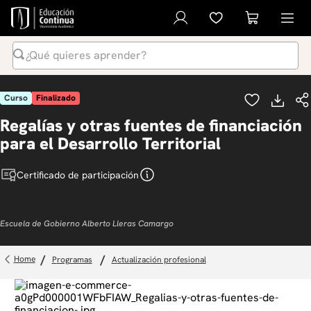
¿Qué quieres aprender?
Términos Más Buscados
Curso
Finalizado
1
.
inteligencia artificial
Regalías y otras fuentes de financiación
2
.
ia
para el Desarrollo Territorial
3
.
curso
Certificado de participación
4
.
diplomado
5
.
global english program
Escuela de Gobierno Alberto Lleras Camargo
6
.
liderazgo
7
.
inglés
programas
actualización profesional
8
.
derecho
9
.
música