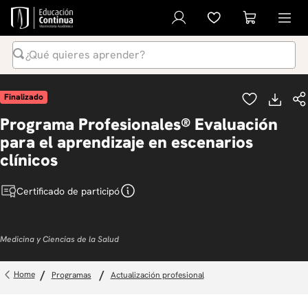
¿Qué quieres aprender?
Términos Más Buscados
Finalizado
1
.
inteligencia artificial
Programa Profesionales® Evaluación
2
.
ia
para el aprendizaje en escenarios
3
.
curso
clínicos
4
.
diplomado
Certificado de participó
5
.
global english program
6
.
liderazgo
Medicina y Ciencias de la Salud
7
.
inglés
8
.
derecho
programas
actualización profesional
9
.
música