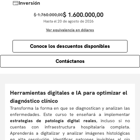
Inversión
$
1
.
600
.
000
,
00
$
1
.
760
.
000
,
00
Hasta el 20 de agosto de 2026
Ver equivalencia en dólares
Conoce los descuentos disponibles
Contáctanos
Herramientas digitales e IA para optimizar el
diagnóstico clínico
Transforma la forma en que se diagnostican y analizan las
enfermedades. Este curso te enseñará a implementar
estrategias de patología digital reales
, incluso si no
cuentas con infraestructura hospitalaria completa.
Aprenderás a digitalizar y analizar imágenes histológicas
en alta resolución, identificar patrones invisibles al ojo