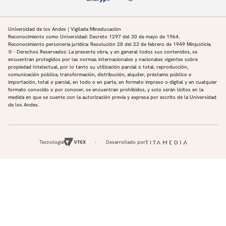
Conocimiento de la lista de verificación operacional
de la UA específica en la cual se realizará el
entrenamiento práctico, contemplando todas las
Universidad de los Andes | Vigilada Mineducación
fases del vuelo.
Reconocimiento como Universidad: Decreto 1297 del 30 de mayo de 1964.
Reconocimiento personería jurídica: Resolución 28 del 23 de febrero de 1949 Minjusticia.
Socialización de diferentes aplicaciones y/o software
© - Derechos Reservados: La presente obra, y en general todos sus contenidos, se
de apoyo al vuelo de la UA.
encuentran protegidos por las normas internacionales y nacionales vigentes sobre
propiedad Intelectual, por lo tanto su utilización parcial o total, reproducción,
Planificación del vuelo (4 Horas)
comunicación pública, transformación, distribución, alquiler, préstamo público e
importación, total o parcial, en todo o en parte, en formato impreso o digital y en cualquier
formato conocido o por conocer, se encuentran prohibidos, y solo serán lícitos en la
Práctica en una aplicación digital (app) y/o software
medida en que se cuente con la autorización previa y expresa por escrito de la Universidad
para planeación de vuelos de UA simulando
de los Andes.
escenarios operacionales que permitan garantizar el
cumplimiento de la normatividad vigente.
Uso práctico de la aplicación de sistemas de
información geográfica (GIS) y generación de archivos
Tecnología
Desarrollado por
KMZ y KML.
Componente de entrenamiento práctico de vuelo UA (16
Horas distribuidas así: 4 horas de simulador y 12 horas de
práctica en campo)
Roles del piloto UAS y el observador UA.
Identificación de las partes y sistemas del UAS a