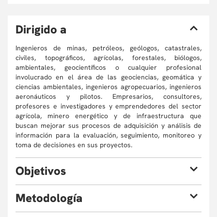
D
irigido a
Ingenieros de minas, petróleos, geólogos, catastrales,
civiles, topográficos, agrícolas, forestales, biólogos,
ambientales, geocientíficos o cualquier profesional
involucrado en el área de las geociencias, geomática y
ciencias ambientales, ingenieros agropecuarios, ingenieros
aeronáuticos y pilotos. Empresarios, consultores,
profesores e investigadores y emprendedores del sector
agrícola, minero energético y de infraestructura que
buscan mejorar sus procesos de adquisición y análisis de
información para la evaluación, seguimiento, monitoreo y
toma de decisiones en sus proyectos.
O
bjetivos
Al finalizar el curso, el estudiante estará en la capacidad
M
etodología
de expedir el certificado de idoneidad de Piloto UAS ante la
Unidad Administrativa Especial de Aeronáutica Civil y
El programa se desarrolla a partir de clases magistrales