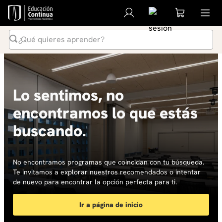
¿Qué quieres aprender?
Términos Más Buscados
1
.
inteligencia artificial
Lo sentimos, no
2
.
ia
encontramos lo que estás
3
.
curso
buscando.
4
.
diplomado
5
.
global english program
6
.
liderazgo
No encontramos programas que coincidan con tu búsqueda.
Te invitamos a explorar nuestros recomendados o intentar
7
.
inglés
de nuevo para encontrar la opción perfecta para ti.
8
.
datos
Ir a página de inicio
9
.
música