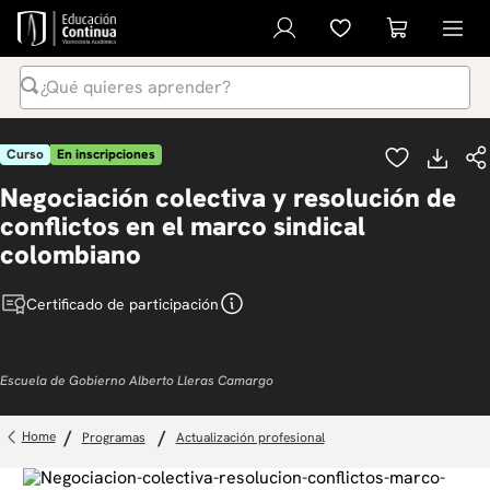
¿Qué quieres aprender?
Términos Más Buscados
Curso
En inscripciones
1
.
inteligencia artificial
Negociación colectiva y resolución de
2
.
ia
conflictos en el marco sindical
3
.
curso
colombiano
4
.
diplomado
Certificado de participación
5
.
global english program
6
.
liderazgo
Escuela de Gobierno Alberto Lleras Camargo
7
.
inglés
8
.
derecho
programas
actualización profesional
9
.
música