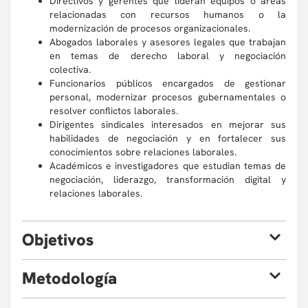
Directivos y gerentes que lideran equipos o áreas
relacionadas con recursos humanos o la
modernización de procesos organizacionales.
Abogados laborales y asesores legales que trabajan
en temas de derecho laboral y negociación
colectiva.
Funcionarios públicos encargados de gestionar
personal, modernizar procesos gubernamentales o
resolver conflictos laborales.
Dirigentes sindicales interesados en mejorar sus
habilidades de negociación y en fortalecer sus
conocimientos sobre relaciones laborales.
Académicos e investigadores que estudian temas de
negociación, liderazgo, transformación digital y
relaciones laborales.
O
bjetivos
Al finalizar el curso, estarás en capacidad de:
M
etodología
Contar con técnicas y herramientas para comunicar
de manera efectiva los componentes, etapas y
La metodología del curso se basará en un enfoque mixto