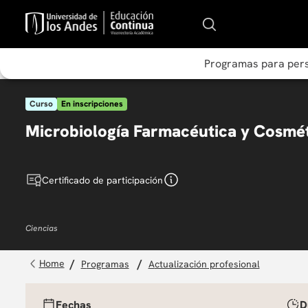
Programas para per
Curso
En inscripciones
Microbiología Farmacéutica y Cosmé
Certificado de participación
Ciencias
programas
actualización profesional
Fechas
D