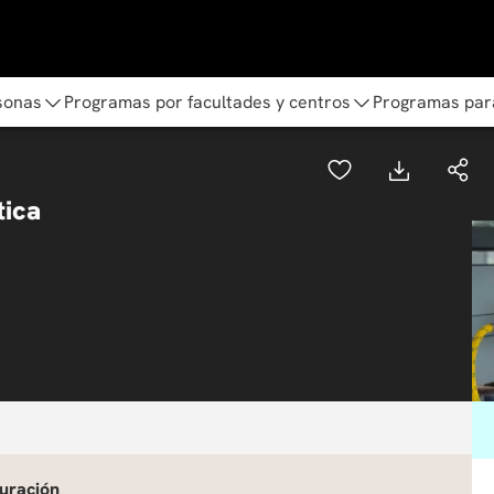
sonas
Programas por facultades y centros
Programas par
tica
uración