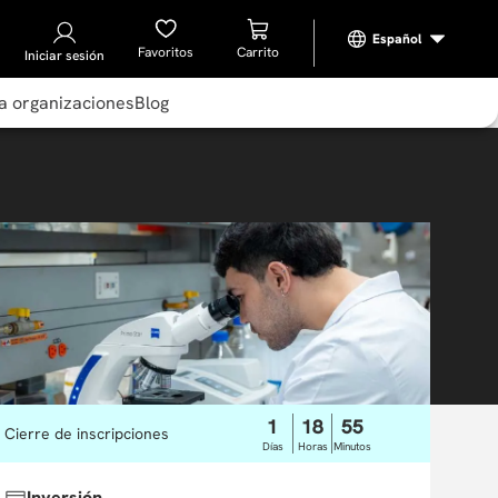
Favoritos
Iniciar sesión
a organizaciones
Blog
1
18
55
Cierre de inscripciones
Días
Horas
Minutos
Inversión