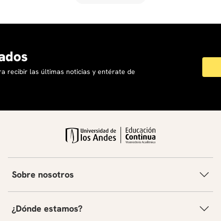
Sus intereses de investigación y enseñanza se
centran principalmente en dos líneas: 1). Las
prácticas y políticas educativas que promueven y
facilitan el proceso de aprendizaje en el aula
diversa; 2). La formación y reflexión docente sobre
ados
sus mentalidades y cómo estas influyen en las
a recibir las últimas noticias y entérate de
prácticas de aula en contextos escolares y
universitarios. Lleva 7 años trabajando en la
formación de docentes en Mentalidad de
Crecimiento. Entre sus publicaciones se destacan:
The Growth Mindset Revolution Guide (2024), guía
pedagógica y multimedia con Podcast y canal de
YouTube y un capítulo de investigación en Mindsets
in Language Education (2025), ambas en coautoría
con Martha Ramírez e Isabel Tejada
Sobre nosotros
¿Dónde estamos?