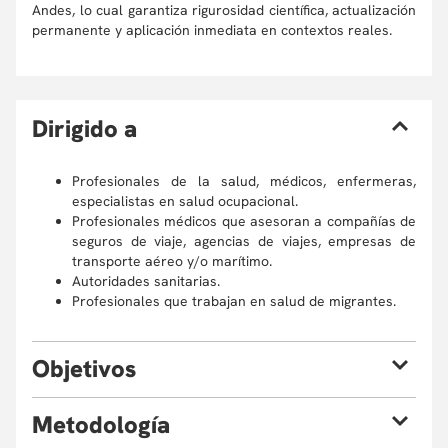
Andes, lo cual garantiza rigurosidad científica, actualización
permanente y aplicación inmediata en contextos reales.
D
irigido a
Profesionales de la salud, médicos, enfermeras,
especialistas en salud ocupacional.
Profesionales médicos que asesoran a compañías de
seguros de viaje, agencias de viajes, empresas de
transporte aéreo y/o marítimo.
Autoridades sanitarias.
Profesionales que trabajan en salud de migrantes.
O
bjetivos
Al finalizar el curso, estarás en capacidad de:
M
etodología
Entender por qué una persona viaja, los riesgos que esto
representa para la salud de sanos y enfermos, prevenir