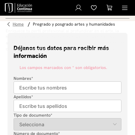
Humanidades
pregrado y posgrado artes y humanidades
Enriquece tu perfil profesional al profundizar en el arte, la
historia y la cultura desde perspectivas innovadoras que
amplían tu comprensión del mundo y fortalecen tu capacidad
Déjanos tus datos para recibir más
de análisis, interpretación y creación en diversos contextos.
información
Los campos marcados con * son obligatorios.
Nombres
*
Apellidos
*
Tipo de documento
*
Número de documento
*