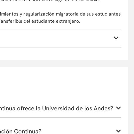
imientos y regularización migratoria de sus estudiantes
ransferible del estudiante extranjero.
, por causas de fuerza mayor, a cambiar sus profesores
ipante podrá optar por la devolución de su dinero o
umiendo la diferencia si la hubiera. En caso de retiro,
ra y desarrollo del programa estará sujeta al número de
urso se reserva el derecho de admisión según el perfil
tinua ofrece la Universidad de los Andes?
edad de programas de Educación Continua, que incluyen
microcredenciales, certificaciones profesionales, entre
ación Continua?