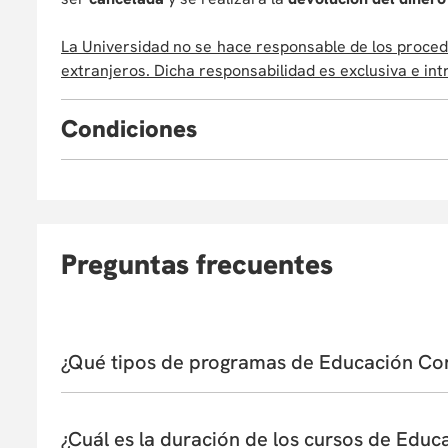
La Universidad no se hace responsable de los proced
extranjeros. Dicha responsabilidad es exclusiva e int
C
ondiciones
Eventualmente, la Universidad puede verse obligada
o cancelar el programa. En este caso, el partic
reinvertirlo en otro curso de Educación Continua, as
consulte la Política de Devoluciones
aquí
. La apertu
Preguntas frecuentes
inscritos. El Departamento/Facultad que ofrece el c
académico de los aspirantes.
¿Qué tipos de programas de Educación Con
La Universidad de los Andes ofrece una amplia vari
cursos, talleres, programas profesionales, macro y 
¿Cuál es la duración de los cursos de Educ