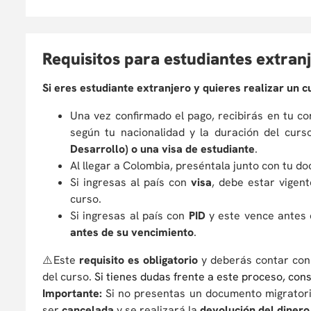
R
equisitos para estudiantes extran
Si eres estudiante extranjero y quieres realizar un 
Una vez confirmado el pago, recibirás en tu c
según tu nacionalidad y la duración del curs
Desarrollo) o una visa de estudiante
.
Al llegar a Colombia, preséntala junto con tu do
Si ingresas al país con
visa
, debe estar vigent
curso.
Si ingresas al país con
PID
y este vence antes 
antes de su vencimiento
.
⚠️Este
requisito es obligatorio
y deberás contar con 
del curso.
Si tienes dudas frente a este proceso, con
Importante:
Si no presentas un documento migratorio 
ser
cancelada
y se realizará la
devolución del dinero