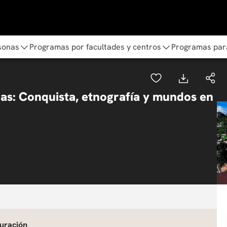
sonas
Programas por facultades y centros
Programas par
nas: Conquista, etnografía y mundos en
uración