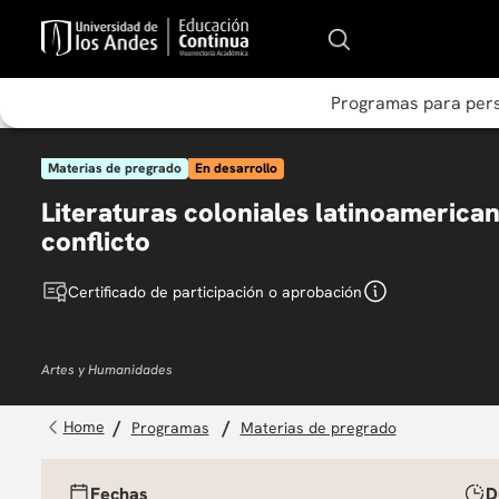
Programas para per
Materias de pregrado
En desarrollo
Literaturas coloniales latinoamerica
conflicto
Certificado de participación o aprobación
Artes y Humanidades
programas
materias de pregrado
Fechas
D