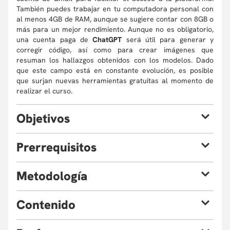
También puedes trabajar en tu computadora personal con
al menos 4GB de RAM, aunque se sugiere contar con 8GB o
más para un mejor rendimiento. Aunque no es obligatorio,
una cuenta paga de
ChatGPT
será útil para generar y
corregir código, así como para crear imágenes que
resuman los hallazgos obtenidos con los modelos. Dado
que este campo está en constante evolución, es posible
que surjan nuevas herramientas gratuitas al momento de
realizar el curso.
O
bjetivos
Al finalizar el curso, estarás en capacidad de:
P
rerrequisitos
Reconocer
las principales aplicaciones, ventajas y
limitaciones de la inteligencia artificial en el
No se requieren conocimientos avanzados en
M
etodología
marketing digital, incluyendo segmentación de
programación; sin embargo, para aprovechar mejor las
clientes, generación de contenidos y análisis de
actividades prácticas, se sugiere que los participantes
El curso se impartirá de manera virtual mediante 8
sentimientos.
hayan tenido algún acercamiento a las nociones básicas de
C
ontenido
sesiones sincrónicas de 3 horas cada una. Como curso de
Identificar
escenarios en los que la IA aporte valor a
Python tales como: manejo de funciones, el manejo de
enfoque aplicado, las clases seguirán un formato que
las estrategias de marketing, optimizando la
librerías para manejo de conjuntos de datos (Pandas) y
Módulo 1. Nociones e introducción a Python y al uso de la
combina exposición magistral, talleres prácticos y
personalización de campañas, la experiencia del
librerías para generar visualizaciones (Matplotlib).