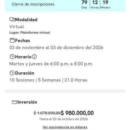
79
12
19
Cierre de inscripciones
10
.
derecho
Días
Horas
Minutos
Modalidad
Virtual
Lugar: Plataforma virtual
Fechas
03 de noviembre al 03 de diciembre del 2026
Horario
Martes y jueves de 6:00 p.m. a 8:00 p.m.
Duración
10 Sesiones | 5 Semanas | 21.0 Horas
Inversión
$
980
.
000
,
00
$
1
.
078
.
000
,
00
Hasta el 20 de octubre de 2026
Ver equivalencia en dólares