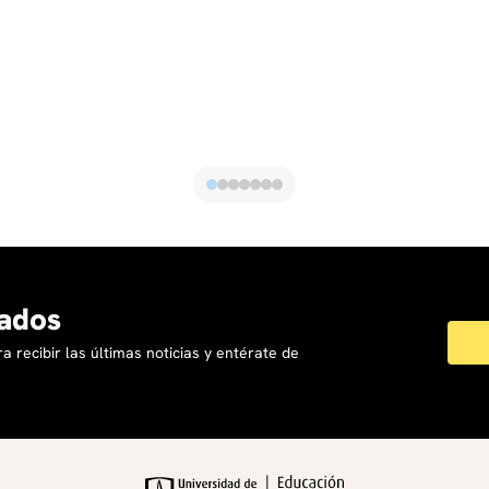
Magnific AI (Pro $39 USD/mes) https://magnific.ai/
Nota importante:
Las plataformas y herramientas listadas
en este programa son las vigentes a marzo de 2026. Dado
el ritmo acelerado de evolución del software de IA
generativa, es posible que algunas herramientas sean
actualizadas, reemplazadas o complementadas con nuevas
plataformas durante el desarrollo del curso. El programa
se adaptará para incorporar las mejores herramientas
disponibles al momento de su impartición.
ados
a recibir las últimas noticias y entérate de