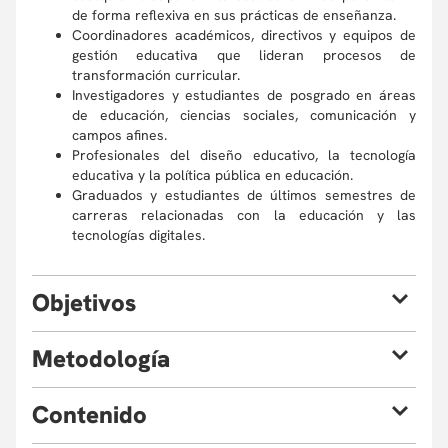
de forma reflexiva en sus prácticas de enseñanza.
Coordinadores académicos, directivos y equipos de
gestión educativa que lideran procesos de
transformación curricular.
Investigadores y estudiantes de posgrado en áreas
de educación, ciencias sociales, comunicación y
campos afines.
Profesionales del diseño educativo, la tecnología
educativa y la política pública en educación.
Graduados y estudiantes de últimos semestres de
carreras relacionadas con la educación y las
tecnologías digitales.
O
bjetivos
Al finalizar el curso estarás en la capacidad de:
M
etodología
Apropiación epistémica: Analizarás el origen, alcance
y limitaciones de las tecnologías de IA generativa
El programa adopta una metodología de aprendizaje activo
C
ontenido
desde perspectivas técnicas, sociales y políticas, con
que combina cuatro estrategias:
especial atención al contexto del Sur Global.