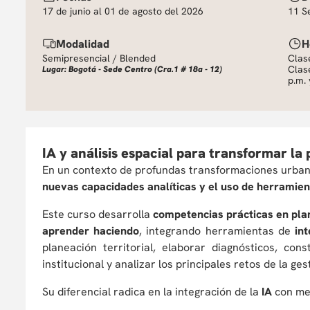
17 de junio al 01 de agosto del 2026
11 S
Modalidad
H
Semipresencial / Blended
Clase
Clase
Lugar: Bogotá - Sede Centro (Cra.1 # 18a - 12)
p.m. 
IA y análisis espacial para transformar la p
En un contexto de profundas transformaciones urbanas,
nuevas capacidades analíticas y el uso de herramie
Este curso desarrolla
competencias prácticas en plan
aprender haciendo
, integrando herramientas de
int
planeación territorial, elaborar diagnósticos, co
institucional y analizar los principales retos de la ges
Su diferencial radica en la integración de la
IA
con met