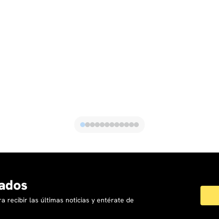
Ajustes de Costos.
Garantías y reparaciones.
7. Insumos para el modelaje Financiero VI: Los Indirectos
Encuesta # 4 de repaso del contenido de la sesión anterior
- MODULO 2. (Selección Múltiple - 5 minutos).
Costos Indirectos.
Estudios y Diseños.
Permisos y Licencias.
Impuestos.
Conexiones Servicios Públicos.
Seguros Imprevistos.
Mantenimientos.
Gastos Indirectos.
Legales.
Publicidad y Mercadeo.
Sala de Negocios.
Notariales y Registro.
ados
Posventas.
Honorarios.
a recibir las últimas noticias y entérate de
Construcción.
Estructuración.