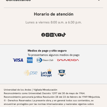
En grupos o individualmente se paseará por
los distintos grupos resolviendo dudas.
Horario de atención
10. Exposición de los modelos del proyecto por parte de
los estudiantes.
Lunes a viernes 8:00 a.m. a 6:30 p.m.
Presentaciones.
Mayor TIR.
Menor TIR.
TIR Promedio.
Cierre y Conclusiones.
Medios de pago y sitio seguro
Te presentamos algunos medios de pago
11
. Sesión de Networking (sesión voluntaria)
.
Interacción entre estudiantes.
Universidad de los Andes | Vigilada Mineducación
Reconocimiento como Universidad: Decreto 1297 del 30 de mayo de 1964.
Reconocimiento personería jurídica: Resolución 28 del 23 de febrero de 1949 Minjusticia.
© - Derechos Reservados: La presente obra, y en general todos sus contenidos, se
encuentran protegidos por las normas internacionales y nacionales vigentes sobre