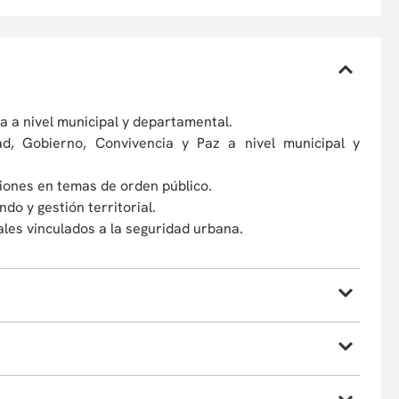
a a nivel municipal y departamental.
ad, Gobierno, Convivencia y Paz a nivel municipal y
iones en temas de orden público.
do y gestión territorial.
les vinculados a la seguridad urbana.
d de:
CC bajo la normativa vigente.
 sincrónica
con un enfoque de
aprendizaje basado en
iciencia y legalidad.