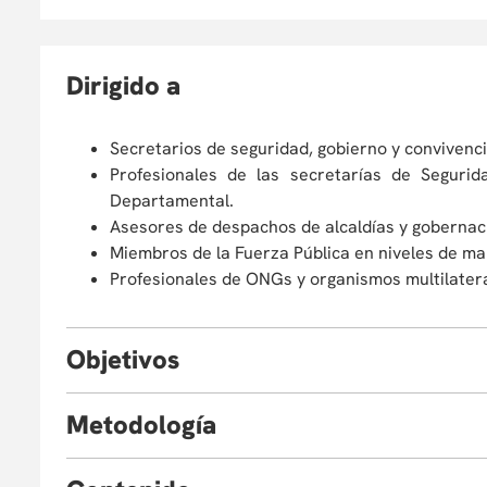
D
irigido a
Secretarios de seguridad, gobierno y convivenci
Profesionales de las secretarías de Segurid
Departamental.
Asesores de despachos de alcaldías y gobernac
Miembros de la Fuerza Pública en niveles de man
Profesionales de ONGs y organismos multilatera
O
bjetivos
Al finalizar el curso, el estudiante estará en capacida
M
etodología
Estructurar los componentes técnicos de un PIS
El curso se desarrolla bajo una modalidad
virtual
Ejecutar recursos del FONSET con criterios de ef