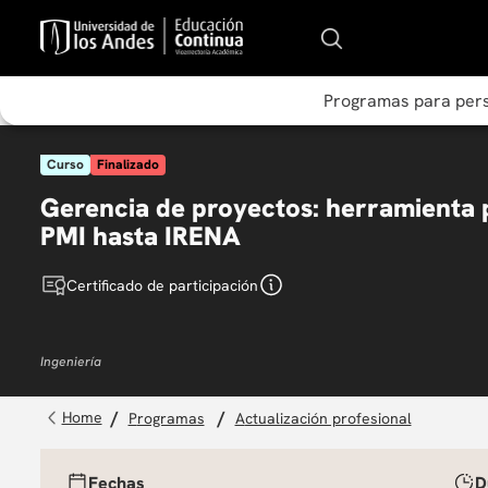
Programas para per
Curso
Finalizado
Gerencia de proyectos: herramienta p
PMI hasta IRENA
Certificado de participación
Ingeniería
programas
actualización profesional
Fechas
D