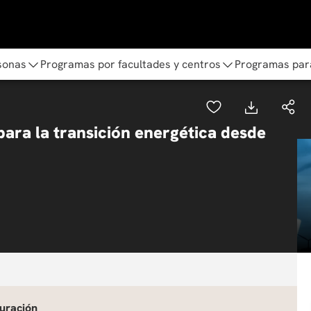
sonas
Programas por facultades y centros
Programas par
ara la transición energética desde
uración