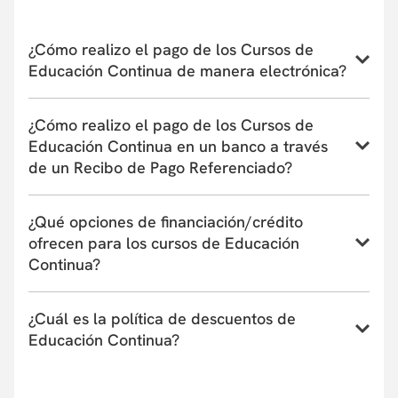
hubiera. En caso de retiro, consulte la Política de
Devoluciones
aquí
. La apertura y desarrollo del programa
estará sujeta al número de inscritos. El
¿Cómo realizo el pago de los Cursos de
Departamento/Facultad que ofrece el curso se reserva el
Educación Continua de manera electrónica?
derecho de admisión según el perfil académico de los
aspirantes.
Conoce el instructivo para inscribirte a un curso,
¿Cómo realizo el pago de los Cursos de
programa o taller de Educación Continua aquí
Educación Continua en un banco a través
de un Recibo de Pago Referenciado?
Conoce el instructivo de pago en bancos a través de
¿Qué opciones de financiación/crédito
un Recibo de Pago Referenciado aquí
ofrecen para los cursos de Educación
Continua?
La Universidad actualmente tiene convenio con
¿Cuál es la política de descuentos de
entidades financieras que ofrecen financiación de
Educación Continua?
uno a seis meses. Estas entidades pueden cubrir
hasta el 100% del valor de la matrícula o el
Conoce nuestra Política de descuentos aquí.
porcentaje que tu requieras y su aprobación es