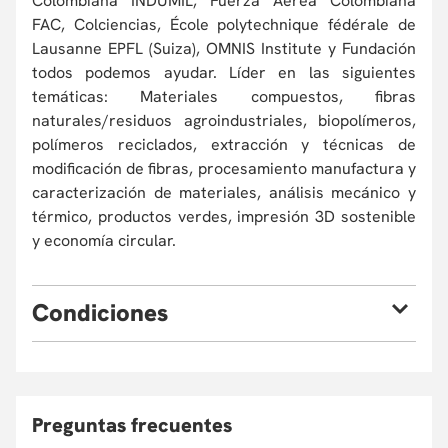
Colombiana INDUMIL, Fuerza Aérea Colombiana
FAC, Colciencias, École polytechnique fédérale de
Lausanne EPFL (Suiza), OMNIS Institute y Fundación
todos podemos ayudar. Líder en las siguientes
temáticas: Materiales compuestos, fibras
naturales/residuos agroindustriales, biopolímeros,
polímeros reciclados, extracción y técnicas de
modificación de fibras, procesamiento manufactura y
caracterización de materiales, análisis mecánico y
térmico, productos verdes, impresión 3D sostenible
y economía circular.
C
ondiciones
Eventualmente, la Universidad puede verse obligada, por
causas de fuerza mayor, a cambiar sus profesores o
cancelar el programa. En este caso, el participante podrá
optar por la devolución de su dinero o reinvertirlo en otro
Preguntas frecuentes
curso de Educación Continua, asumiendo la diferencia si la