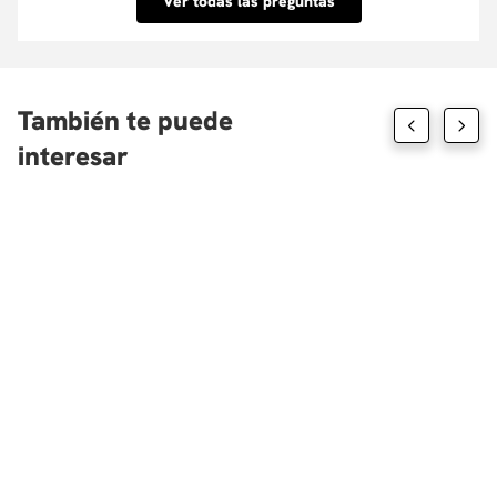
Ver todas las preguntas
tenemos convenio aquí.
También te puede
Angela María Ospina Obando
interesar
Médico Universidad de Los Andes. Esp. Terapias
Alternativas - Medicina Tradicional China -
Homeopatía clínica - Kinesiología aplicada - Medicina
Ortomolecular - Sintergética - IFMCP - Medicina
Funcional - Medicina Antroposófica