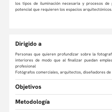
los tipos de iluminación necesaria y procesos d
potencial que requieren los espacios arquitectónicos
D
irigido a
Personas que quieren profundizar sobre la fotograf
interiores de modo que al finalizar puedan emple
profesional
Fotógrafos comerciales, arquitectos, diseñadores de 
O
bjetivos
Al finalizar el taller estarás en la capacidad de:
M
etodología
Conocer los procesos técnicos y creativos ne