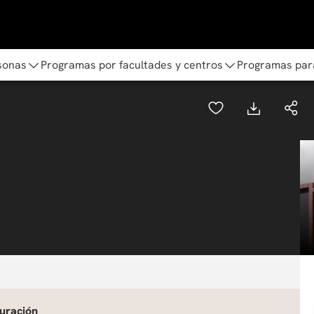
sonas
Programas por facultades y centros
Programas par
uración