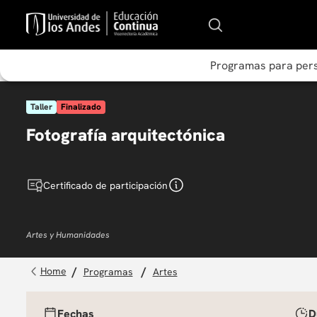
Programas para per
Taller
Finalizado
Fotografía arquitectónica
Certificado de participación
Artes y Humanidades
programas
artes
Fechas
D