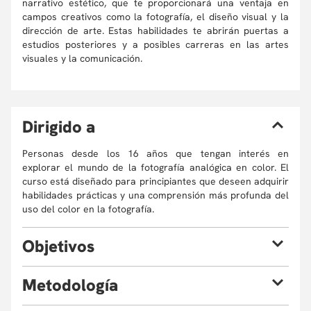
narrativo estético, que te proporcionará una ventaja en
campos creativos como la fotografía, el diseño visual y la
dirección de arte. Estas habilidades te abrirán puertas a
estudios posteriores y a posibles carreras en las artes
visuales y la comunicación.
D
irigido a
Personas desde los 16 años que tengan interés en
explorar el mundo de la fotografía analógica en color. El
curso está diseñado para principiantes que deseen adquirir
habilidades prácticas y una comprensión más profunda del
uso del color en la fotografía.
O
bjetivos
Al finalizar el taller, conocerás más de cerca el uso de la
M
etodología
fotografía analógica en color, abordando los fundamentos
de la teoría del color hasta el manejo práctico de cámaras,