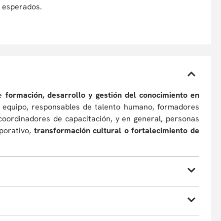
os esperados.
de
formación, desarrollo y gestión del conocimiento en
de equipo, responsables de talento humano, formadores
 coordinadores de capacitación, y en general, personas
rporativo,
transformación cultural o fortalecimiento de
que focalicen y faciliten el diseño e implementación de
plir con este objetivo, el programa estará orientado a