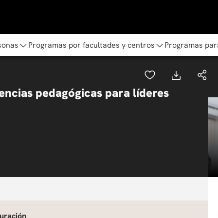
sonas
Programas por facultades y centros
Programas par
ncias pedagógicas para líderes
uración