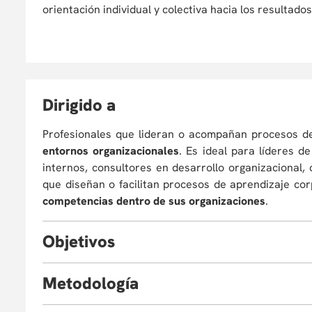
orientación individual y colectiva hacia los resultad
D
irigido a
Profesionales que lideran o acompañan procesos 
entornos organizacionales
. Es ideal para líderes 
internos, consultores en desarrollo organizacional,
que diseñan o facilitan procesos de aprendizaje co
competencias dentro de sus organizaciones
.
O
bjetivos
Proporcionar herramientas conceptuales y prácticas 
M
etodología
procesos formativos en las organizaciones. Para cum
que los participantes: