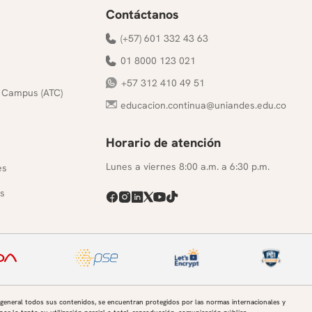
Contáctanos
(+57) 601 332 43 63
01 8000 123 021
+57 312 410 49 51
 Campus (ATC)
educacion.continua@uniandes.edu.co
Horario de atención
s
Lunes a viernes 8:00 a.m. a 6:30 p.m.
es
s
 general todos sus contenidos, se encuentran protegidos por las normas internacionales y