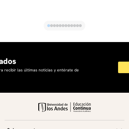
Módulo 6. Preparación para Certificaciones y Aplicación
Práctica
Recomendaciones para la preparación de los
exámenes de certificación:
ISO 27001 Implementer
ISO 27001 Internal/Lead Auditor (según perfil)
NIST Cybersecurity Framework Practitioner
Revisión de casos reales y preguntas tipo examen.
Buenas prácticas de documentación y evidencias en
ados
auditorías.
Taller integrador: construcción de un plan de
a recibir las últimas noticias y entérate de
implementación y auditoría combinada ISO/NIST.
Cierre, evaluación final y retroalimentación.