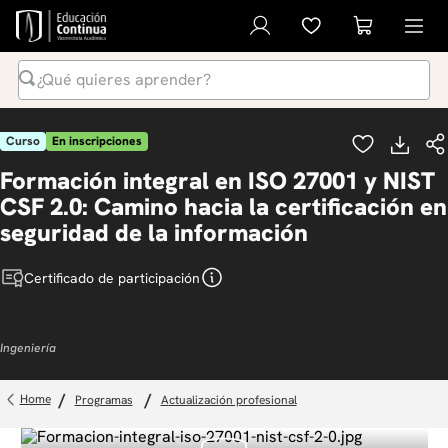
¿Qué quieres aprender?
Términos Más Buscados
Curso
En inscripciones
1
.
inteligencia artificial
Formación integral en ISO 27001 y NIST
2
.
ia
CSF 2.0: Camino hacia la certificación en
3
.
curso
seguridad de la información
4
.
diplomado
Certificado de participación
5
.
global english program
6
.
inglés
Ingeniería
7
.
liderazgo
8
.
música
programas
actualización profesional
9
.
derecho