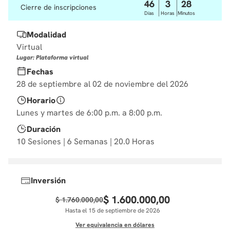
46
3
28
Cierre de inscripciones
10
.
diseño
Días
Horas
Minutos
Modalidad
Virtual
Lugar: Plataforma virtual
Fechas
28 de septiembre al 02 de noviembre del 2026
Horario
Lunes y martes de 6:00 p.m. a 8:00 p.m.
Duración
10 Sesiones | 6 Semanas | 20.0 Horas
Inversión
$
1
.
600
.
000
,
00
$
1
.
760
.
000
,
00
Hasta el 15 de septiembre de 2026
Ver equivalencia en dólares