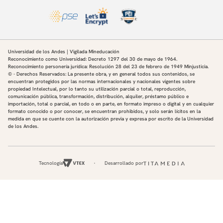
"tarjeta inteligente de beneficios" en su expansión
hacia el mercado latinoamericano, articulando
tableros de control de riesgos (compliance
dashboards) determinantes antes de rondas de
inversión Serie D con valuación unicornio. Es pionero
Universidad de los Andes | Vigilada Mineducación
Reconocimiento como Universidad: Decreto 1297 del 30 de mayo de 1964.
en el diseño de marcos de gobernanza ética y
Reconocimiento personería jurídica: Resolución 28 del 23 de febrero de 1949 Minjusticia.
regulatoria de Inteligencia Artificial (IA) bajo
© - Derechos Reservados: La presente obra, y en general todos sus contenidos, se
encuentran protegidos por las normas internacionales y nacionales vigentes sobre
estándares internacionales (como el AI Act europeo
propiedad Intelectual, por lo tanto su utilización parcial o total, reproducción,
comunicación pública, transformación, distribución, alquiler, préstamo público e
y la norma ISO 42001), consolidándose como un
importación, total o parcial, en todo o en parte, en formato impreso o digital y en cualquier
referente clave en la gestión legal ante la
formato conocido o por conocer, se encuentran prohibidos, y solo serán lícitos en la
medida en que se cuente con la autorización previa y expresa por escrito de la Universidad
incertidumbre tecnológica radical en Colombia y la
de los Andes.
región.
Tecnología
Desarrollado por