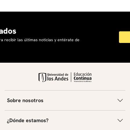
regulatorias y de negocio para la industria financiera
y las startups tecnológicas. Asimismo, es una activa
promotora del talento y la inclusión de las
economías digitales, combinando su práctica
ados
profesional con la docencia en programas ejecutivos
de alta gerencia dedicados a Fintech, Banca Digital y
a recibir las últimas noticias y entérate de
Cumplimiento Regulatorio.
Sobre nosotros
Daniel Medina
Es un jurista y científico transdisciplinario con más
de 15 años de trayectoria en la intersección del
¿Dónde estamos?
derecho, la ciberseguridad, la ética y las tecnologías
emergentes aplicadas al ecosistema corporativo y