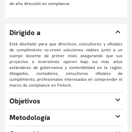
de alta dirección en compliance.
D
irigido a
Está diseñado para que directivos, consultores y oficiales
de cumplimiento co-creen soluciones viables junto a un
cuerpo docente de primer nivel, asegurando que sus
proyectos e inversiones operen bajo los más altos
estándares de gobernanza y sostenibilidad en la región.
Abogados, contadores, consultores oficiales de
cumplimiento, profesionales interesados en comprender el
marco de compliance en Fintech.
O
bjetivos
Capacitar a los líderes y profesionales del ecosistema
M
etodología
financiero en la interpretación, diseño e implementación de
marcos de cumplimiento regulatorio (compliance) y gestión
El curso se desarrollará en modalidad virtual sincrónica.
de riesgos para modelos de negocio Fintech en Colombia y