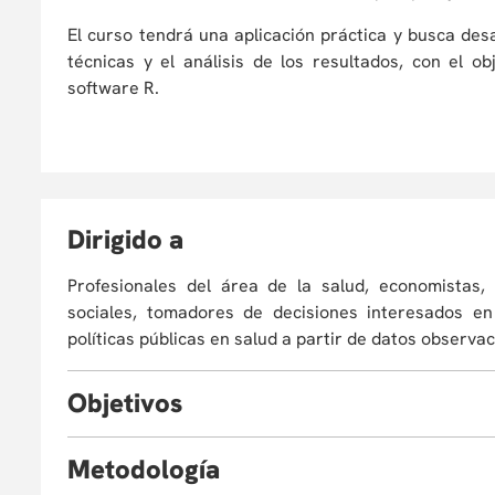
El curso tendrá una aplicación práctica y busca de
técnicas y el análisis de los resultados, con el o
software R.
D
irigido a
Profesionales del área de la salud, economistas, 
sociales, tomadores de decisiones interesados e
políticas públicas en salud a partir de datos observa
O
bjetivos
Al finalizar el curso el estudiante estará en la capaci
M
etodología
Definir efecto causal a partir de desenlaces potenciales.