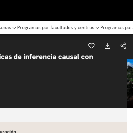
sonas
Programas por facultades y centros
Programas par
icas de inferencia causal con
uración