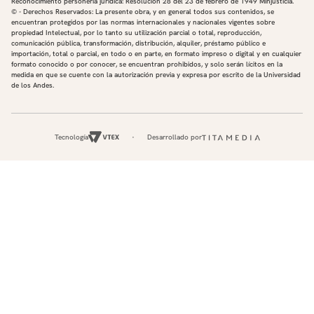
Reconocimiento personería jurídica: Resolución 28 del 23 de febrero de 1949 Minjusticia.
© - Derechos Reservados: La presente obra, y en general todos sus contenidos, se
encuentran protegidos por las normas internacionales y nacionales vigentes sobre
propiedad Intelectual, por lo tanto su utilización parcial o total, reproducción,
comunicación pública, transformación, distribución, alquiler, préstamo público e
importación, total o parcial, en todo o en parte, en formato impreso o digital y en cualquier
formato conocido o por conocer, se encuentran prohibidos, y solo serán lícitos en la
medida en que se cuente con la autorización previa y expresa por escrito de la Universidad
de los Andes.
Tecnología
Desarrollado por