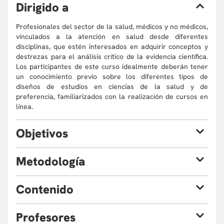
D
irigido a
Profesionales del sector de la salud, médicos y no médicos,
vinculados a la atención en salud desde diferentes
disciplinas, que estén interesados en adquirir conceptos y
destrezas para el análisis crítico de la evidencia científica.
Los participantes de este curso idealmente deberán tener
un conocimiento previo sobre los diferentes tipos de
diseños de estudios en ciencias de la salud y de
preferencia, familiarizados con la realización de cursos en
línea.
O
bjetivos
El objetivo de este curso es ayudar al personal del sector
M
etodología
de la salud a hacer un uso eficiente de la evidencia
científica con el propósito de orientar la atención en salud.
El curso se llevará a cabo 100% en línea. Cada módulo
C
ontenido
requiere, por cada participante, de al menos dos horas de
preparación del contenido. La ejecución del módulo incluye
dos horas de clase: una hora de clase online y una hora de
P
rofesores
Módulo 1.
Introducción a la Medicina Basada en la
desarrollo del taller relacionado con el contenido del