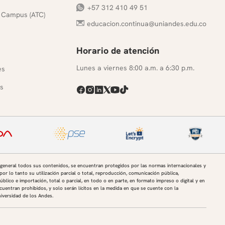
+57 312 410 49 51
 Campus (ATC)
educacion.continua@uniandes.edu.co
Horario de atención
s
Lunes a viernes 8:00 a.m. a 6:30 p.m.
es
s
 general todos sus contenidos, se encuentran protegidos por las normas internacionales y
por lo tanto su utilización parcial o total, reproducción, comunicación pública,
úblico e importación, total o parcial, en todo o en parte, en formato impreso o digital y en
uentran prohibidos, y solo serán lícitos en la medida en que se cuente con la
niversidad de los Andes.