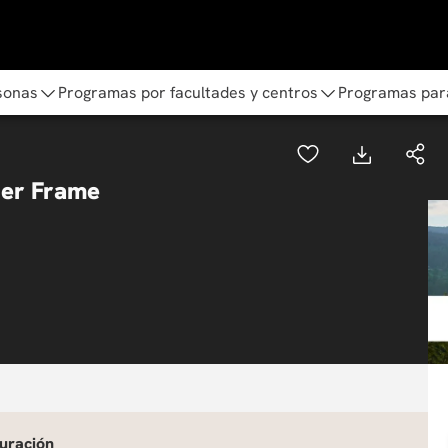
sonas
Programas por facultades y centros
Programas par
ber Frame
uración