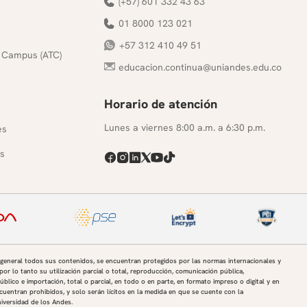
(+57) 601 332 43 63
01 8000 123 021
+57 312 410 49 51
 Campus (ATC)
educacion.continua@uniandes.edu.co
Horario de atención
s
Lunes a viernes 8:00 a.m. a 6:30 p.m.
es
s
 general todos sus contenidos, se encuentran protegidos por las normas internacionales y
por lo tanto su utilización parcial o total, reproducción, comunicación pública,
úblico e importación, total o parcial, en todo o en parte, en formato impreso o digital y en
uentran prohibidos, y solo serán lícitos en la medida en que se cuente con la
niversidad de los Andes.