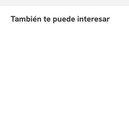
chatGPT como asistentes efectivos en
sincrónica, los estudiantes recibirán ret
También te puede interesar
Semana 6
Presentación de proyectos grupales y clausura.
En la clase asincrónica los estudiante
sincrónica se recibirán los comentarios so
18 horas en 6 semanas. Cada semana tiene una ses
hora, para un total de 3 horas por semana. Cada se
semana anterior, y la sesión asincrónica correspondie