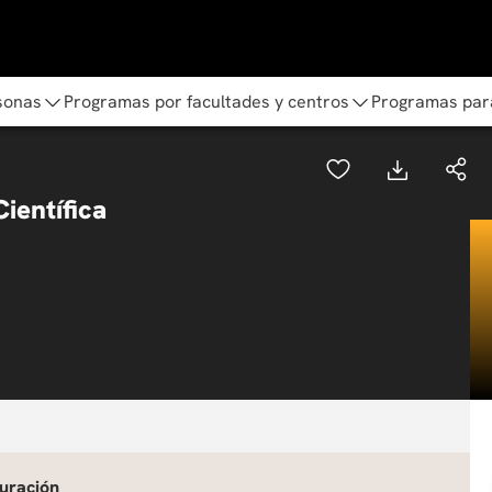
sonas
Programas por facultades y centros
Programas par
ientífica
uración