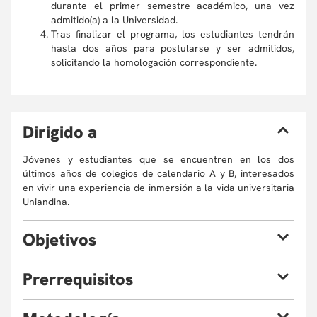
durante el primer semestre académico, una vez
admitido(a) a la Universidad.
Tras finalizar el programa, los estudiantes tendrán
hasta dos años para postularse y ser admitidos,
solicitando la homologación correspondiente.
D
irigido a
Jóvenes y estudiantes que se encuentren en los dos
últimos años de colegios de calendario A y B, interesados
en vivir una experiencia de inmersión a la vida universitaria
Uniandina.
O
bjetivos
Explorar los principales conceptos, enfoques, herramientas
P
rerrequisitos
y campos de acción, de diferentes áreas del conocimiento
ofrecidas por la Universidad de los Andes a nivel de
Estudiantes que se encuentren en los dos últimos años de
pregrado, a través del desarrollo de metodologías que