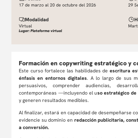
17 de marzo al 20 de octubre del 2026
29 S
Modalidad
H
Virtual
Mart
Lugar: Plataforma virtual
Formación en copywriting estratégico y c
Este curso fortalece las habilidades de
escritura es
énfasis en entornos digitales
. A lo largo de sus m
persuasivos, comprender audiencias, desarrol
contemporáneas —incluyendo el u
so estratégico de i
y generen resultados medibles.
Al finalizar, estará en capacidad de desempeñarse 
evidencie su dominio en
redacción publicitaria, con
a conversión.