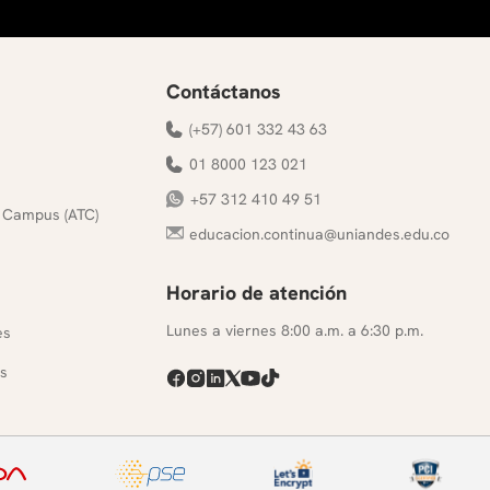
Contáctanos
(+57) 601 332 43 63
01 8000 123 021
+57 312 410 49 51
 Campus (ATC)
educacion.continua@uniandes.edu.co
Horario de atención
s
Lunes a viernes 8:00 a.m. a 6:30 p.m.
es
s