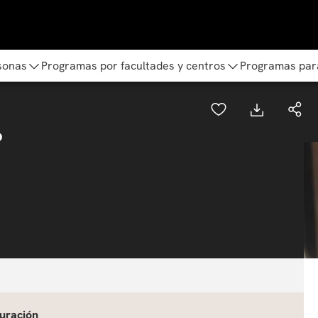
sonas
Programas por facultades y centros
Programas par
o
uración