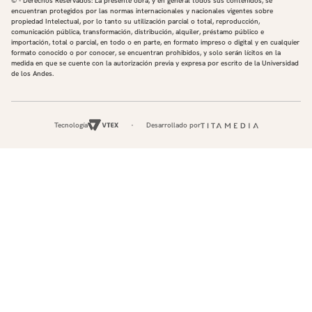
© - Derechos Reservados: La presente obra, y en general todos sus contenidos, se
encuentran protegidos por las normas internacionales y nacionales vigentes sobre
propiedad Intelectual, por lo tanto su utilización parcial o total, reproducción,
comunicación pública, transformación, distribución, alquiler, préstamo público e
importación, total o parcial, en todo o en parte, en formato impreso o digital y en cualquier
formato conocido o por conocer, se encuentran prohibidos, y solo serán lícitos en la
medida en que se cuente con la autorización previa y expresa por escrito de la Universidad
de los Andes.
Tecnología
Desarrollado por