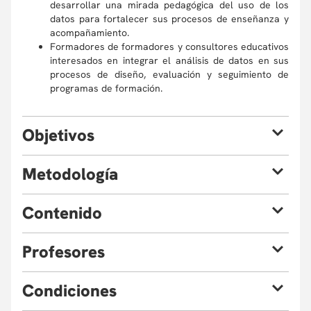
desarrollar una mirada pedagógica del uso de los
datos para fortalecer sus procesos de enseñanza y
acompañamiento.
Formadores de formadores y consultores educativos
interesados en integrar el análisis de datos en sus
procesos de diseño, evaluación y seguimiento de
programas de formación.
O
bjetivos
Al finalizar el curso estarás en la capacidad de:
M
etodología
Diseñar experiencias de enseñanza intencionadas,
conectando objetivos claros con prácticas
El curso se desarrollará bajo una modalidad virtual
C
ontenido
pedagógicas efectivas.
sincrónica, que combina sesiones en tiempo real con
Aplicar estrategias de acompañamiento
espacios de aplicación práctica, fomentando la interacción
formativo que reconozcan las necesidades y
constante entre los participantes y la profesora.
P
rofesores
Módulo 1: Enseñar con intención
trayectorias de los estudiantes.
Durante las clases, se realizarán explicaciones magistrales
Principios de enseñanza efectiva.
Recolectar y analizar datos relevantes del contexto
orientadas a presentar los conceptos fundamentales,
Claridad en los objetivos de aprendizaje.
educativo o formativo, con el fin de identificar
marcos teóricos y herramientas clave, complementadas
C
ondiciones
Planificación con propósito.
patrones, necesidades y oportunidades de mejora.
con talleres prácticos que permitirán trasladar dichos
Diseño instruccional centrado en el
Interpretar información cualitativa y cuantitativa para