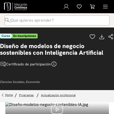
¿Qué quieres aprender?
Términos Más Buscados
Curso
En inscripciones
1
.
inteligencia artificial
Diseño de modelos de negocio
2
.
ia
sostenibles con Inteligencia Artificial
3
.
curso
Certificado de participación
4
.
diplomado
5
.
global english program
Ciencias Sociales, Economía
6
.
inglés
7
.
liderazgo
programas
actualización profesional
8
.
música
9
.
derecho