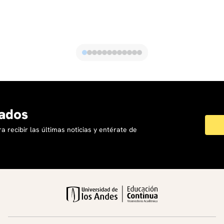
Principios de medición y gestión de impacto.
Indicadores de resultados y de impacto en esquemas
de inversión de impacto.
Ejemplos de reportes de impacto para inversionistas
y entidades públicas.
Módulo 8. Aplicación a la realidad de los participantes
Condiciones mínimas para explorar inversión de
impacto y pago por resultados en una organización.
Factores de viabilidad: datos, capacidades, aliados,
ados
entorno normativo.
Identificación de posibles áreas de aplicación en los
a recibir las últimas noticias y entérate de
contextos laborales de quienes participan.