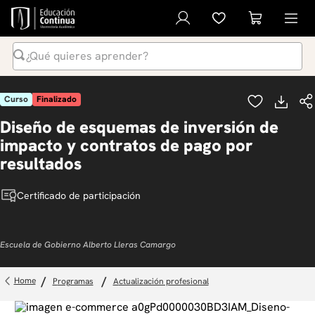
¿Qué quieres aprender?
Términos Más Buscados
Curso
Finalizado
1
.
inteligencia artificial
Diseño de esquemas de inversión de
2
.
ia
impacto y contratos de pago por
3
.
diplomado
resultados
4
.
curso
Certificado de participación
5
.
global english program
6
.
liderazgo
Escuela de Gobierno Alberto Lleras Camargo
7
.
diseño
8
.
música
programas
actualización profesional
9
.
inglés