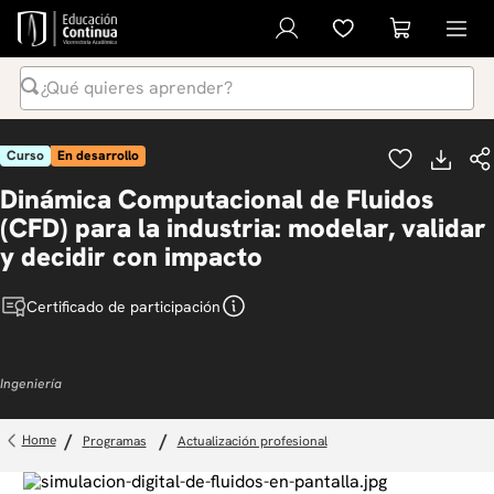
¿Qué quieres aprender?
Términos Más Buscados
Curso
En desarrollo
1
.
inteligencia artificial
Dinámica Computacional de Fluidos
2
.
ia
(CFD) para la industria: modelar, validar
3
.
curso
y decidir con impacto
4
.
diplomado
Certificado de participación
5
.
global english program
6
.
liderazgo
Ingeniería
7
.
inglés
8
.
datos
programas
actualización profesional
9
.
música