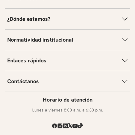
consumidor digital.
Impacto de la economía digital y el comercio
¿Dónde estamos?
electrónico en la competencia.
Plataformas digitales, big data e inteligencia artificial:
nuevos retos regulatorios.
Normatividad institucional
Enlaces rápidos
Contáctanos
Horario de atención
Lunes a viernes 8:00 a.m. a 6:30 p.m.